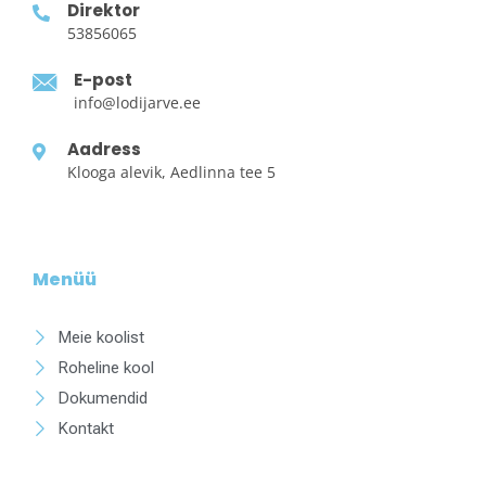
Direktor
53856065
E-post
info@lodijarve.ee
Aadress
Klooga alevik, Aedlinna tee 5
Menüü
Meie koolist
Roheline kool
Dokumendid
Kontakt