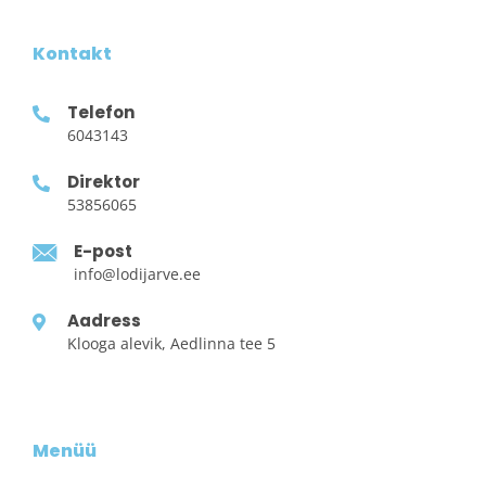
Kontakt
Telefon
6043143
Direktor
53856065
E-post
info@lodijarve.ee
Aadress
Klooga alevik, Aedlinna tee 5
Menüü