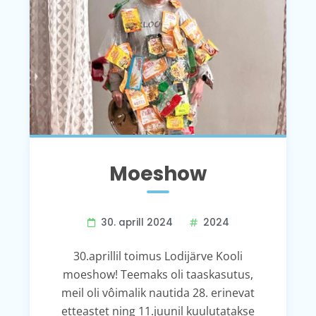
Moeshow
30. aprill 2024
2024
30.aprillil toimus Lodijärve Kooli
moeshow! Teemaks oli taaskasutus,
meil oli vôimalik nautida 28. erinevat
etteastet ning 11.juunil kuulutatakse